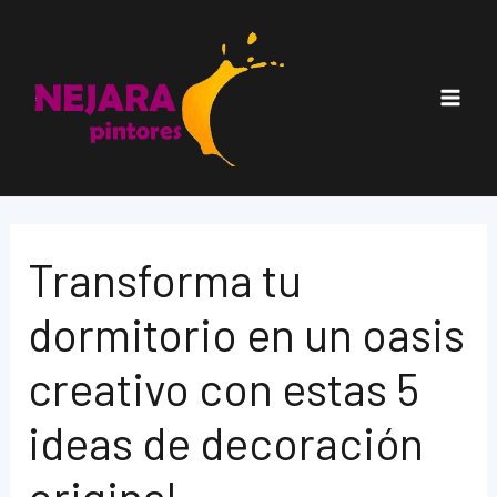
Ir
al
contenido
Main
Men
Transforma tu
dormitorio en un oasis
creativo con estas 5
ideas de decoración
original