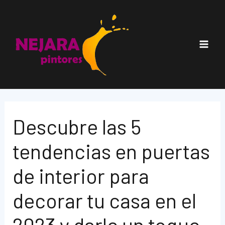
Ir
al
contenido
Main
Men
Descubre las 5
tendencias en puertas
de interior para
decorar tu casa en el
2023 y darle un toque