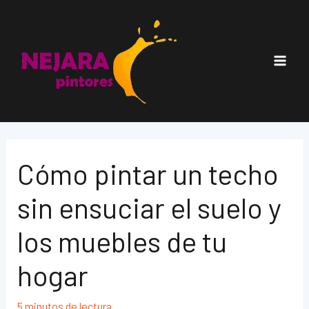
Ir
al
contenido
Main
Men
Cómo pintar un techo
sin ensuciar el suelo y
los muebles de tu
hogar
5 minutos de lectura