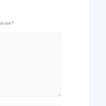
dos con
*