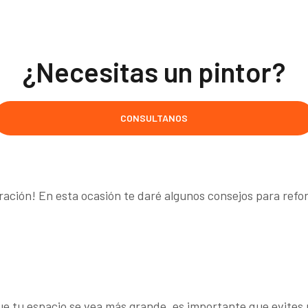
¿Necesitas un pintor?
CONSULTANOS
ración! En esta ocasión te daré algunos consejos para ref
ue tu espacio se vea más grande, es importante que evites