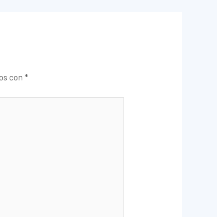
dos con
*