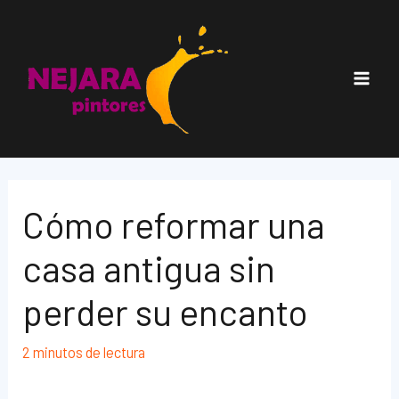
Ir
al
contenido
Main
Men
Cómo reformar una
casa antigua sin
perder su encanto
2 minutos de lectura