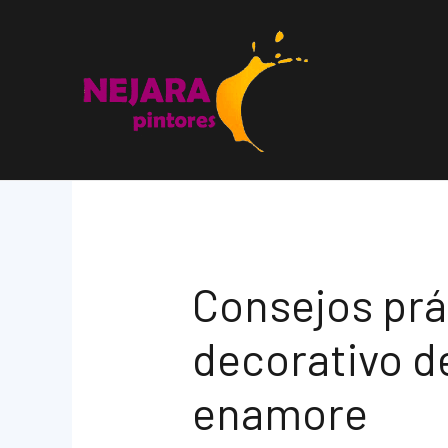
Ir
al
contenido
Consejos prác
decorativo d
enamore