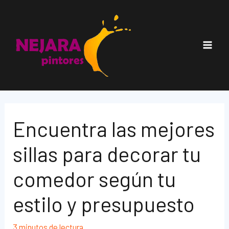
Ir
al
contenido
Main
Men
Encuentra las mejores
sillas para decorar tu
comedor según tu
estilo y presupuesto
3 minutos de lectura